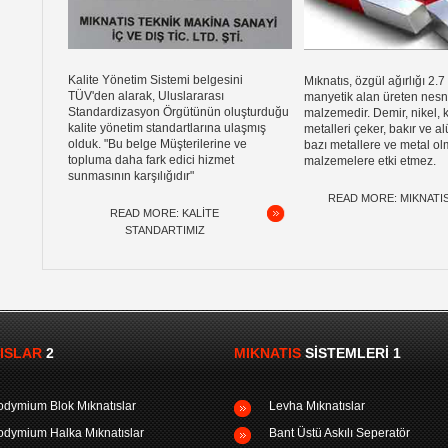
Kalite Yönetim Sistemi belgesini
Mıknatıs, özgül ağırlığı 2.
TÜV'den alarak, Uluslararası
manyetik alan üreten nes
Standardizasyon Örgütünün oluşturduğu
malzemedir. Demir, nikel, k
kalite yönetim standartlarına ulaşmış
metalleri çeker, bakır ve 
olduk. "Bu belge Müşterilerine ve
bazı metallere ve metal o
topluma daha fark edici hizmet
malzemelere etki etmez.
sunmasının karşılığıdır"
READ MORE: MIKNATI
READ MORE: KALITE
STANDARTIMIZ
ISLAR
2
MIKNATIS
SISTEMLERI 1
dymium Blok Mıknatıslar
Levha Mıknatıslar
dymium Halka Mıknatıslar
Bant Üstü Askılı Seperatör