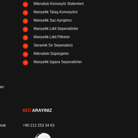
Mıknatıslı Konveyör Sistemleri
Manyetik Talaş Konveyörü
Manyetik Sac Ayrıştırıcı
Manyetik Likit Seperatörler
Manyetik Likit Filtreler
Seramik Sır Seperatörü
Mıknatıslı Süpürgeler
Manyetik Izgara Seperatörler
arı
BIZI
ARAYINIZ
rmak
+90 212 253 34 63