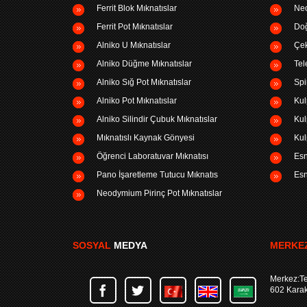
Ferrit Blok Mıknatıslar
Neo
Ferrit Pot Mıknatıslar
Doğ
Alniko U Mıknatıslar
Çek
Alniko Düğme Mıknatıslar
Tel
Alniko Sığ Pot Mıknatıslar
Spi
Alniko Pot Mıknatıslar
Kul
Alniko Silindir Çubuk Mıknatıslar
Kul
Mıknatıslı Kaynak Gönyesi
Kul
Öğrenci Laboratuvar Mıknatısı
Esn
Pano İşaretleme Tutucu Mıknatıs
Esn
Neodymium Pirinç Pot Mıknatıslar
SOSYAL
MEDYA
MERKEZ
Merkez:Te
602 Kara