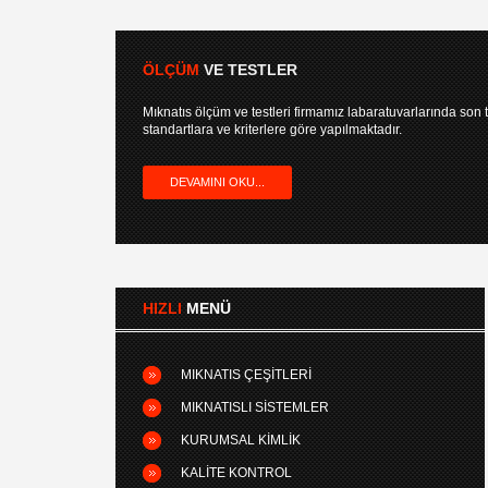
ÖLÇÜM
VE TESTLER
Mıknatıs ölçüm ve testleri firmamız labaratuvarlarında son t
standartlara ve kriterlere göre yapılmaktadır.
DEVAMINI OKU...
HIZLI
MENÜ
MIKNATIS ÇEŞITLERI
MIKNATISLI SISTEMLER
KURUMSAL KIMLIK
KALITE KONTROL