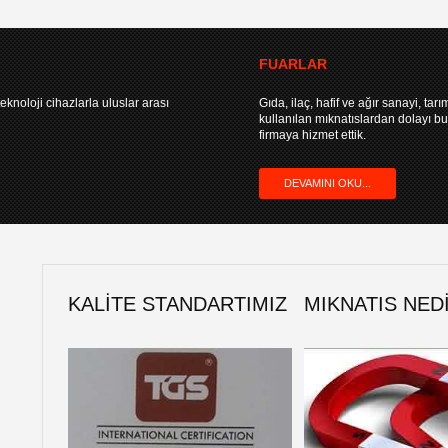
FUARLAR
eknoloji cihazlarla uluslar arası
Gıda, ilaç, hafif ve ağır sanayi, tarı
kullanılan mıknatıslardan dolayı bu 
firmaya hizmet ettik.
DEVAMINI OKU...
KALITE STANDARTIMIZ
MIKNATIS NED