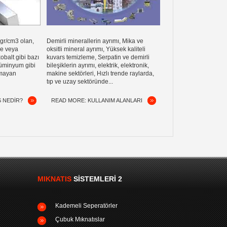
7 gr/cm3 olan,
Demirli minerallerin ayrımı, Mika ve
ne veya
oksitli mineral ayrımı, Yüksek kaliteli
obalt gibi bazı
kuvars temizleme, Serpatin ve demirli
alüminyum gibi
bileşiklerin ayrımı, elektrik, elektronik,
lmayan
makine sektörleri, Hızlı trende raylarda,
tıp ve uzay sektöründe...
S NEDIR?
READ MORE: KULLANIM ALANLARI
MIKNATIS
SISTEMLERI 2
Kademeli Seperatörler
Çubuk Mıknatıslar