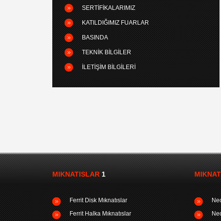
SERTIFIKALARIMIZ
KATILDIĞIMIZ FUARLAR
BASINDA
TEKNIK BILGILER
İLETIŞIM BILGILERI
MIKNATISLAR
1
MIKNAT
Ferrit Disk Mıknatıslar
Neo
Ferrit Halka Mıknatıslar
Neo