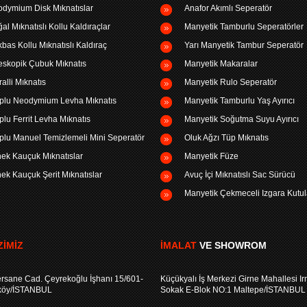
dymium Disk Mıknatıslar
Anafor Akımlı Seperatör
al Mıknatıslı Kollu Kaldıraçlar
Manyetik Tamburlu Seperatörler
bas Kollu Mıknatıslı Kaldıraç
Yarı Manyetik Tambur Seperatör
eskopik Çubuk Mıknatıs
Manyetik Makaralar
ralli Mıknatıs
Manyetik Rulo Seperatör
plu Neodymium Levha Mıknatıs
Manyetik Tamburlu Yaş Ayırıcı
plu Ferrit Levha Mıknatıs
Manyetik Soğutma Suyu Ayırıcı
plu Manuel Temizlemeli Mini Seperatör
Oluk Ağzı Tüp Mıknatıs
ek Kauçuk Mıknatıslar
Manyetik Füze
ek Kauçuk Şerit Mıknatıslar
Avuç İçi Mıknatıslı Sac Sürücü
Manyetik Çekmeceli Izgara Kutul
IMIZ
İMALAT
VE SHOWROM
rsane Cad. Çeyrekoğlu İşhanı 15/601-
Küçükyalı İş Merkezi Girne Mahallesi I
köy/İSTANBUL
Sokak E-Blok NO:1 Maltepe/İSTANBUL