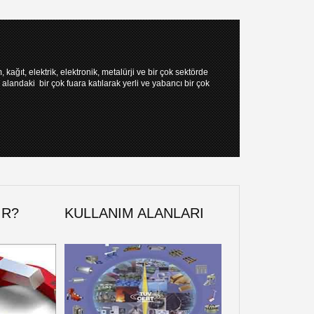
m, kağıt, elektrik, elektronik, metalürji ve bir çok sektörde
alandaki bir çok fuara katılarak yerli ve yabancı bir çok
IR?
KULLANIM ALANLARI