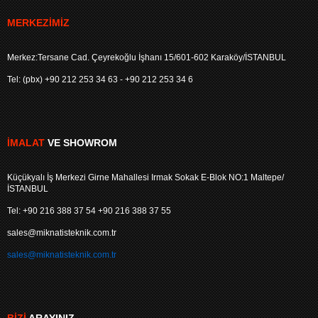
MERKEZIMIZ
Merkez:Tersane Cad. Çeyrekoğlu İşhanı 15/601-602 Karaköy/İSTANBUL
Tel: (pbx) +90 212 253 34 63 - +90 212 253 34 6
İMALAT
VE SHOWROM
Küçükyalı İş Merkezi Girne Mahallesi Irmak Sokak E-Blok NO:1 Maltepe/
İSTANBUL
Tel: +90 216 388 37 54 +90 216 388 37 55
sales@miknatisteknik.com.tr
sales@miknatisteknik.com.tr
BIZI
ARAYINIZ