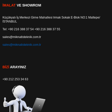
İMALAT
VE SHOWROM
Küçükyalı İş Merkezi Girne Mahallesi Irmak Sokak E-Blok NO:1 Maltepe/
İSTANBUL
Tel: +90 216 388 37 54 +90 216 388 37 55
sales@miknatisteknik.com.tr
sales@miknatisteknik.com.tr
BIZI
ARAYINIZ
+90 212 253 34 63