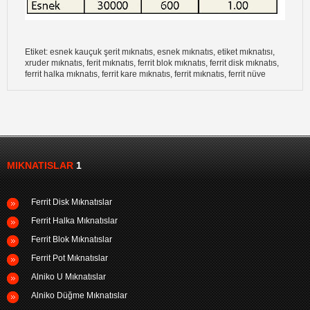
Etiket: esnek kauçuk şerit mıknatıs, esnek mıknatıs, etiket mıknatısı,
xruder mıknatıs, ferit mıknatıs, ferrit blok mıknatıs, ferrit disk mıknatıs,
ferrit halka mıknatıs, ferrit kare mıknatıs, ferrit mıknatıs, ferrit nüve
MIKNATISLAR
1
Ferrit Disk Mıknatıslar
Ferrit Halka Mıknatıslar
Ferrit Blok Mıknatıslar
Ferrit Pot Mıknatıslar
Alniko U Mıknatıslar
Alniko Düğme Mıknatıslar