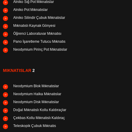
Alniko Sığ Pot Mıknatıslar
Alniko Pot Mıknatıslar
Alniko Silindir Çubuk Mıknatıslar
Mıknatıslı Kaynak Gönyesi
Öğrenci Laboratuvar Mıknatısı
Pano İşaretleme Tutucu Mıknatıs
Neodymium Pirinç Pot Mıknatıslar
MIKNATISLAR
2
Neodymium Blok Mıknatıslar
Neodymium Halka Mıknatıslar
Neodymium Disk Mıknatıslar
Doğal Mıknatıslı Kollu Kaldıraçlar
Çekbas Kollu Mıknatıslı Kaldıraç
Teleskopik Çubuk Mıknatıs