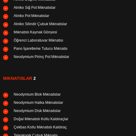
Alniko Sığ Pot Mıknatıslar
Alniko Pot Mıknatıslar
Alniko Silindir Çubuk Mıknatıslar
Mıknatıslı Kaynak Gönyesi
Öğrenci Laboratuvar Mıknatısı
Pano İşaretleme Tutucu Mıknatıs
Neodymium Pirinç Pot Mıknatıslar
MIKNATISLAR
2
Neodymium Blok Mıknatıslar
Neodymium Halka Mıknatıslar
Neodymium Disk Mıknatıslar
Doğal Mıknatıslı Kollu Kaldıraçlar
Çekbas Kollu Mıknatıslı Kaldıraç
Teleskopik Çubuk Mıknatıs