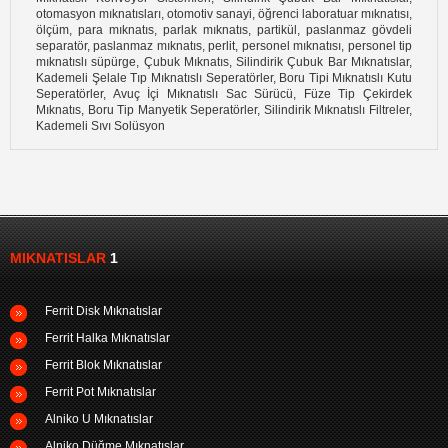
otomasyon mıknatısları, otomotiv sanayi, öğrenci laboratuar mıknatısı,
ölçüm, para mıknatıs, parlak mıknatıs, partikül, paslanmaz gövdeli
separatör, paslanmaz mıknatıs, perlit, personel mıknatısı, personel tip
mıknatıslı süpürge, Çubuk Mıknatıs, Silindirik Çubuk Bar Mıknatıslar,
Kademeli Şelale Tıp Mıknatıslı Seperatörler, Boru Tipi Mıknatıslı Kutu
Seperatörler, Avuç İçi Mıknatıslı Sac Sürücü, Füze Tip Çekirdek
Mıknatıs, Boru Tip Manyetik Seperatörler, Silindirik Mıknatıslı Filtreler,
Kademeli Sıvı Solüsyon
MIKNATISLAR
1
Ferrit Disk Mıknatıslar
Ferrit Halka Mıknatıslar
Ferrit Blok Mıknatıslar
Ferrit Pot Mıknatıslar
Alniko U Mıknatıslar
Alniko Düğme Mıknatıslar