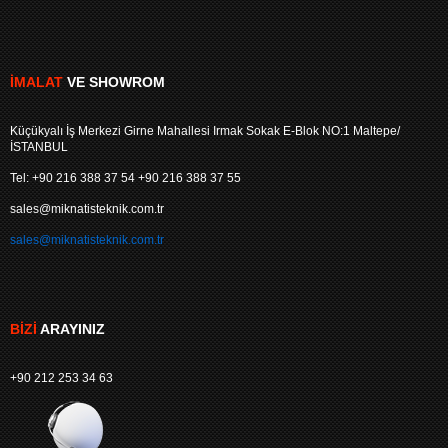
İMALAT
VE SHOWROM
Küçükyalı İş Merkezi Girne Mahallesi Irmak Sokak E-Blok NO:1 Maltepe/
İSTANBUL
Tel: +90 216 388 37 54 +90 216 388 37 55
sales@miknatisteknik.com.tr
sales@miknatisteknik.com.tr
BIZI
ARAYINIZ
+90 212 253 34 63