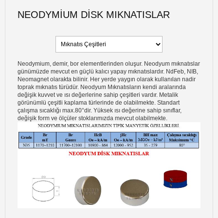
NEODYMIUM DISK MIKNATISLAR
Neodymium, demir, bor elementlerinden oluşur. Neodyum mıknatıslar
günümüzde mevcut en güçlü kalıcı yapay mıknatıslardır. NdFeb, NIB,
Neomagnet olarakta bilinir. Her yerde yaygın olarak kullanılan nadir
toprak mıknatıs türüdür. Neodyum Mıknatısların kendi aralarında
değişik kuvvet ve ısı değerlerine sahip çeşitleri vardır. Metalik
görünümlü çeşitli kaplama türlerinde de olabilmekte. Standart
çalışma sıcaklığı max.80°dir. Yüksek ısı değerine sahip sınıflar,
değişik form ve ölçüler stoklarımızda mevcut olabilmekte.