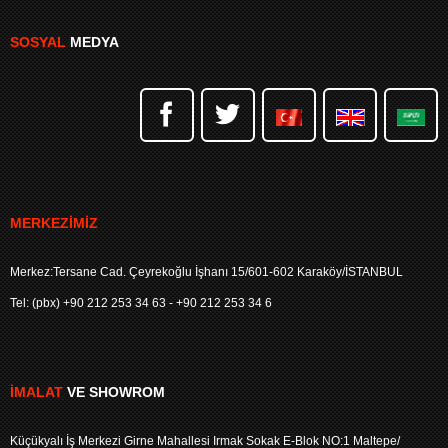
SOSYAL
MEDYA
MERKEZIMIZ
Merkez:Tersane Cad. Çeyrekoğlu İşhanı 15/601-602 Karaköy/İSTANBUL
Tel: (pbx) +90 212 253 34 63 - +90 212 253 34 6
İMALAT
VE SHOWROM
Küçükyalı İş Merkezi Girne Mahallesi Irmak Sokak E-Blok NO:1 Maltepe/