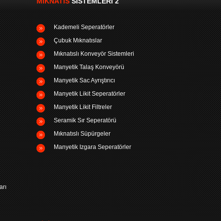
MIKNATIS
SISTEMLERI 2
Kademeli Seperatörler
Çubuk Mıknatıslar
Mıknatıslı Konveyör Sistemleri
Manyetik Talaş Konveyörü
Manyetik Sac Ayrıştırıcı
Manyetik Likit Seperatörler
Manyetik Likit Filtreler
Seramik Sır Seperatörü
Mıknatıslı Süpürgeler
Manyetik Izgara Seperatörler
arı