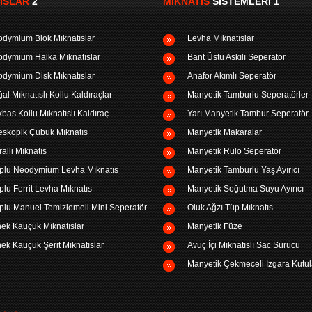
ISLAR
2
MIKNATIS
SISTEMLERI 1
dymium Blok Mıknatıslar
Levha Mıknatıslar
dymium Halka Mıknatıslar
Bant Üstü Askılı Seperatör
dymium Disk Mıknatıslar
Anafor Akımlı Seperatör
al Mıknatıslı Kollu Kaldıraçlar
Manyetik Tamburlu Seperatörler
bas Kollu Mıknatıslı Kaldıraç
Yarı Manyetik Tambur Seperatör
eskopik Çubuk Mıknatıs
Manyetik Makaralar
ralli Mıknatıs
Manyetik Rulo Seperatör
plu Neodymium Levha Mıknatıs
Manyetik Tamburlu Yaş Ayırıcı
plu Ferrit Levha Mıknatıs
Manyetik Soğutma Suyu Ayırıcı
plu Manuel Temizlemeli Mini Seperatör
Oluk Ağzı Tüp Mıknatıs
ek Kauçuk Mıknatıslar
Manyetik Füze
ek Kauçuk Şerit Mıknatıslar
Avuç İçi Mıknatıslı Sac Sürücü
Manyetik Çekmeceli Izgara Kutul