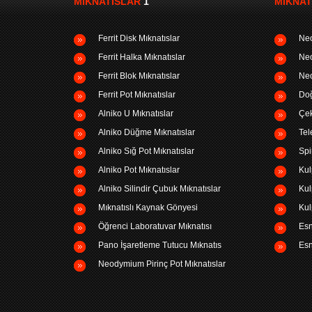
MIKNATISLAR
1
MIKNAT
Ferrit Disk Mıknatıslar
Neo
Ferrit Halka Mıknatıslar
Neo
Ferrit Blok Mıknatıslar
Neo
Ferrit Pot Mıknatıslar
Doğ
Alniko U Mıknatıslar
Çek
Alniko Düğme Mıknatıslar
Tel
Alniko Sığ Pot Mıknatıslar
Spi
Alniko Pot Mıknatıslar
Kul
Alniko Silindir Çubuk Mıknatıslar
Kul
Mıknatıslı Kaynak Gönyesi
Kul
Öğrenci Laboratuvar Mıknatısı
Esn
Pano İşaretleme Tutucu Mıknatıs
Esn
Neodymium Pirinç Pot Mıknatıslar