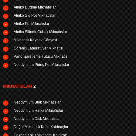
Alniko Düğme Mıknatıslar
Alniko Sığ Pot Mıknatıslar
Alniko Pot Mıknatıslar
Alniko Silindir Çubuk Mıknatıslar
Mıknatıslı Kaynak Gönyesi
Öğrenci Laboratuvar Mıknatısı
Pano İşaretleme Tutucu Mıknatıs
Neodymium Pirinç Pot Mıknatıslar
MIKNATISLAR
2
Neodymium Blok Mıknatıslar
Neodymium Halka Mıknatıslar
Neodymium Disk Mıknatıslar
Doğal Mıknatıslı Kollu Kaldıraçlar
Çekbas Kollu Mıknatıslı Kaldıraç