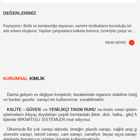
DEĞERLERIMIZ
Paylaşımcı: Birlik ve beraberliğe dayanan, samimi dostlukların kurulduğu bir
aile ortamı oluşturur, Yapılan çalışmalara katkıda bulunur, özveriyle çalışır ve ...
READ MORE
KURUMSAL
KIMLIK
Daima gelişen ve değişen konjektör, beraberinde organize olabilme isteğine 
ve bunları gururla sanayi’nin kullanımına sunabilmektir.
KALİTE – GÜVEN
ve
YENİLİKÇİ TAKIM RUHU
’ na önem veren işletmele
işletmelerin ihtiyaç duydukları çeşitli formlardaki (blok, disk, halka...gibi)
tiplerde MIKNATISLI SİSTEMLER imal ediyoruz.
Ülkemizde Bir çok sanayi dalında, örneğin; plastik sanayi, sağlık araç ger
otomotiv sanayi, tekstil sanayi, cam sanayi, sarrafiye, beyaz eşya sanayi, h
alanlarda firmamızın ürünleri güvenle kullanılmaktadır.