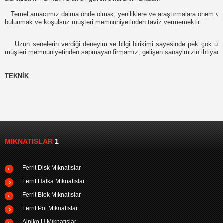
Temel amacımız daima önde olmak, yeniliklere ve araştırmalara önem ver
bulunmak ve koşulsuz müşteri memnuniyetinden taviz vermemektir.
Uzun senelerin verdiği deneyim ve bilgi birikimi sayesinde pek çok ülke i
müşteri memnuniyetinden sapmayan firmamız, gelişen sanayimizin ihtiyaçları
MIK
TEKNİK
MIKNATISLAR
1
Ferrit Disk Mıknatıslar
Ferrit Halka Mıknatıslar
Ferrit Blok Mıknatıslar
Ferrit Pot Mıknatıslar
Alniko U Mıknatıslar