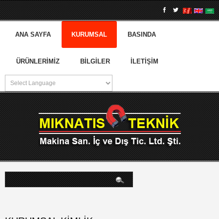
ANA SAYFA
KURUMSAL
BASINDA
ÜRÜNLERIMIZ
BILGILER
İLETIŞIM
arama...