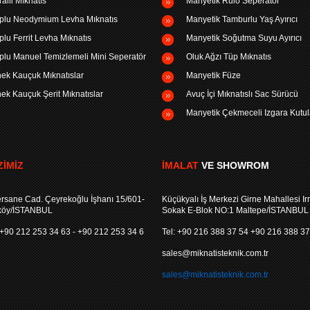
ralli Mıknatıs
Manyetik Rulo Seperatör
plu Neodymium Levha Mıknatıs
Manyetik Tamburlu Yaş Ayırıcı
plu Ferrit Levha Mıknatıs
Manyetik Soğutma Suyu Ayırıcı
plu Manuel Temizlemeli Mini Seperatör
Oluk Ağzı Tüp Mıknatıs
ek Kauçuk Mıknatıslar
Manyetik Füze
ek Kauçuk Şerit Mıknatıslar
Avuç İçi Mıknatıslı Sac Sürücü
Manyetik Çekmeceli Izgara Kutul
IMIZ
İMALAT
VE SHOWROM
rsane Cad. Çeyrekoğlu İşhanı 15/601-
Küçükyalı İş Merkezi Girne Mahallesi I
köy/İSTANBUL
Sokak E-Blok NO:1 Maltepe/İSTANBUL
) +90 212 253 34 63 - +90 212 253 34 6
Tel: +90 216 388 37 54 +90 216 388 37
sales@miknatisteknik.com.tr
sales@miknatisteknik.com.tr