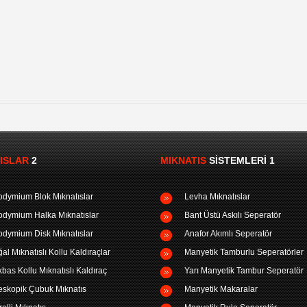
ISLAR
2
MIKNATIS
SISTEMLERI 1
dymium Blok Mıknatıslar
Levha Mıknatıslar
dymium Halka Mıknatıslar
Bant Üstü Askılı Seperatör
dymium Disk Mıknatıslar
Anafor Akımlı Seperatör
al Mıknatıslı Kollu Kaldıraçlar
Manyetik Tamburlu Seperatörler
bas Kollu Mıknatıslı Kaldıraç
Yarı Manyetik Tambur Seperatör
eskopik Çubuk Mıknatıs
Manyetik Makaralar