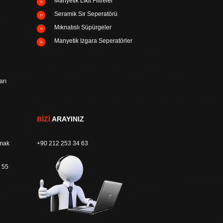
Manyetik Likit Filtreler
Seramik Sır Seperatörü
Mıknatıslı Süpürgeler
Manyetik Izgara Seperatörler
arı
BIZI
ARAYINIZ
rmak
+90 212 253 34 63
 55