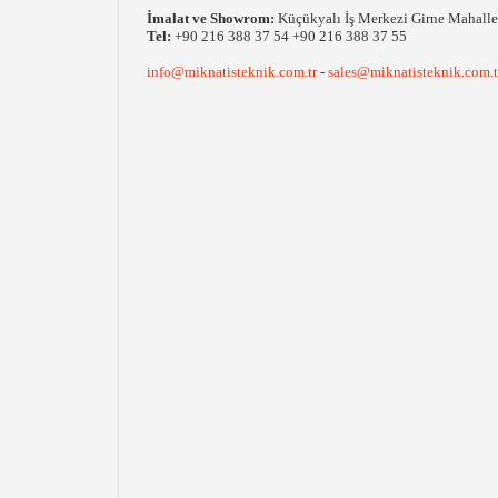
İmalat ve Showrom:
Küçükyalı İş Merkezi Girne Mahall
Tel:
+90 216 388 37 54 +90 216 388 37 55
info@miknatisteknik.com.tr
-
sales@miknatisteknik.com.t