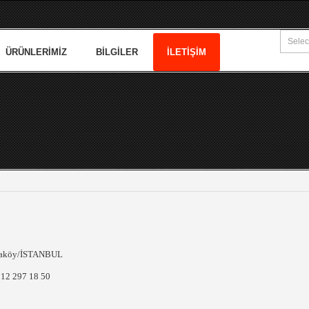
ÜRÜNLERIMIZ
BILGILER
İLETIŞIM
araköy/İSTANBUL
212 297 18 50