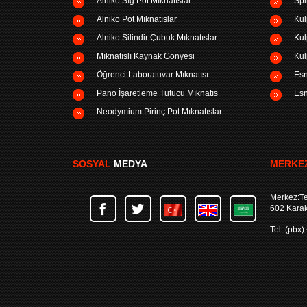
Alniko Sığ Pot Mıknatıslar
Spi
Alniko Pot Mıknatıslar
Kul
Alniko Silindir Çubuk Mıknatıslar
Kul
Mıknatıslı Kaynak Gönyesi
Kul
Öğrenci Laboratuvar Mıknatısı
Esn
Pano İşaretleme Tutucu Mıknatıs
Esn
Neodymium Pirinç Pot Mıknatıslar
SOSYAL
MEDYA
MERKEZ
Merkez:Te
602 Kara
Tel: (pbx