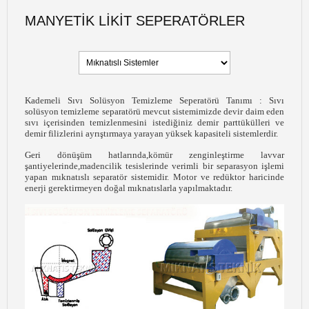
MANYETIK LIKIT SEPERATÖRLER
Kademeli Sıvı Solüsyon Temizleme Seperatörü Tanımı : Sıvı
solüsyon temizleme separatörü mevcut sistemimizde devir daim eden
sıvı içerisinden temizlenmesini istediğiniz demir parttükülleri ve
demir filizlerini ayrıştırmaya yarayan yüksek kapasiteli sistemlerdir.
Geri dönüşüm hatlarında,kömür zenginleştirme lavvar
şantiyelerinde,madencilik tesislerinde verimli bir separasyon işlemi
yapan mıknatıslı separatör sistemidir. Motor ve redüktor haricinde
enerji gerektirmeyen doğal mıknatıslarla yapılmaktadır.