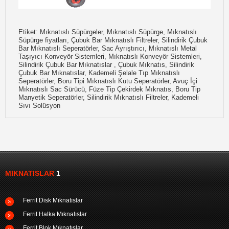
Etiket: Mıknatıslı Süpürgeler, Mıknatıslı Süpürge, Mıknatıslı
Süpürge fiyatları, Çubuk Bar Mıknatıslı Filtreler, Silindirik Çubuk
Bar Mıknatıslı Seperatörler, Sac Ayrıştırıcı, Mıknatıslı Metal
Taşıyıcı Konveyör Sistemleri, Mıknatıslı Konveyör Sistemleri,
Silindirik Çubuk Bar Mıknatıslar , Çubuk Mıknatıs, Silindirik
Çubuk Bar Mıknatıslar, Kademeli Şelale Tıp Mıknatıslı
Seperatörler, Boru Tipi Mıknatıslı Kutu Seperatörler, Avuç İçi
Mıknatıslı Sac Sürücü, Füze Tip Çekirdek Mıknatıs, Boru Tip
Manyetik Seperatörler, Silindirik Mıknatıslı Filtreler, Kademeli
Sıvı Solüsyon
MIKNATISLAR
1
Ferrit Disk Mıknatıslar
Ferrit Halka Mıknatıslar
Ferrit Blok Mıknatıslar