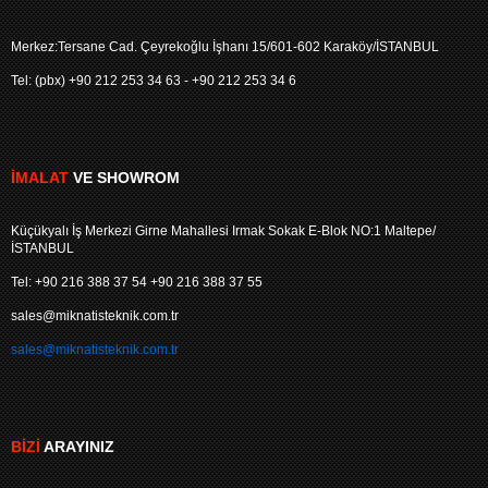
Merkez:Tersane Cad. Çeyrekoğlu İşhanı 15/601-602 Karaköy/İSTANBUL
Tel: (pbx) +90 212 253 34 63 - +90 212 253 34 6
İMALAT
VE SHOWROM
Küçükyalı İş Merkezi Girne Mahallesi Irmak Sokak E-Blok NO:1 Maltepe/
İSTANBUL
Tel: +90 216 388 37 54 +90 216 388 37 55
sales@miknatisteknik.com.tr
sales@miknatisteknik.com.tr
BIZI
ARAYINIZ