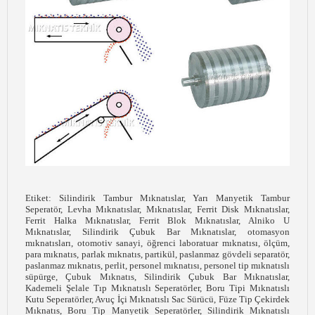
Etiket: Silindirik Tambur Mıknatıslar, Yarı Manyetik Tambur
Seperatör, Levha Mıknatıslar, Mıknatıslar, Ferrit Disk Mıknatıslar,
Ferrit Halka Mıknatıslar, Ferrit Blok Mıknatıslar, Alniko U
Mıknatıslar, Silindirik Çubuk Bar Mıknatıslar, otomasyon
mıknatısları, otomotiv sanayi, öğrenci laboratuar mıknatısı, ölçüm,
para mıknatıs, parlak mıknatıs, partikül, paslanmaz gövdeli separatör,
paslanmaz mıknatıs, perlit, personel mıknatısı, personel tip mıknatıslı
süpürge, Çubuk Mıknatıs, Silindirik Çubuk Bar Mıknatıslar,
Kademeli Şelale Tıp Mıknatıslı Seperatörler, Boru Tipi Mıknatıslı
Kutu Seperatörler, Avuç İçi Mıknatıslı Sac Sürücü, Füze Tip Çekirdek
Mıknatıs, Boru Tip Manyetik Seperatörler, Silindirik Mıknatıslı