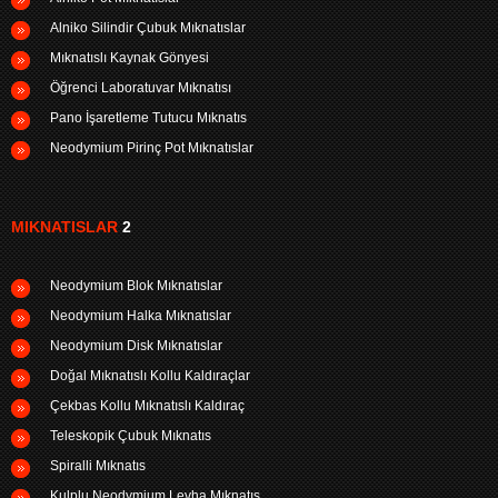
Alniko Silindir Çubuk Mıknatıslar
Mıknatıslı Kaynak Gönyesi
Öğrenci Laboratuvar Mıknatısı
Pano İşaretleme Tutucu Mıknatıs
Neodymium Pirinç Pot Mıknatıslar
MIKNATISLAR
2
Neodymium Blok Mıknatıslar
Neodymium Halka Mıknatıslar
Neodymium Disk Mıknatıslar
Doğal Mıknatıslı Kollu Kaldıraçlar
Çekbas Kollu Mıknatıslı Kaldıraç
Teleskopik Çubuk Mıknatıs
Spiralli Mıknatıs
Kulplu Neodymium Levha Mıknatıs