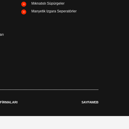
Mıknatıslı Süpürgeler
Manyetik Izgara Seperatörler
arı
 FIRMALARI
SAYFAWEB