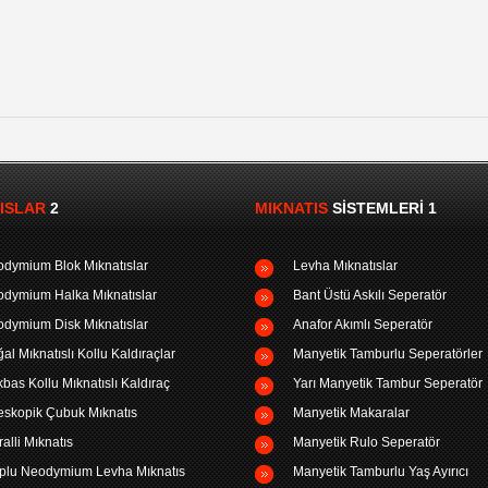
ISLAR
2
MIKNATIS
SISTEMLERI 1
dymium Blok Mıknatıslar
Levha Mıknatıslar
dymium Halka Mıknatıslar
Bant Üstü Askılı Seperatör
dymium Disk Mıknatıslar
Anafor Akımlı Seperatör
al Mıknatıslı Kollu Kaldıraçlar
Manyetik Tamburlu Seperatörler
bas Kollu Mıknatıslı Kaldıraç
Yarı Manyetik Tambur Seperatör
eskopik Çubuk Mıknatıs
Manyetik Makaralar
ralli Mıknatıs
Manyetik Rulo Seperatör
plu Neodymium Levha Mıknatıs
Manyetik Tamburlu Yaş Ayırıcı