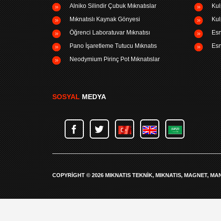
Alniko Silindir Çubuk Mıknatıslar
Kul
Mıknatıslı Kaynak Gönyesi
Kul
Öğrenci Laboratuvar Mıknatısı
Esn
Pano İşaretleme Tutucu Mıknatıs
Esn
Neodymium Pirinç Pot Mıknatıslar
SOSYAL
MEDYA
COPYRIGHT © 2026 MIKNATIS TEKNIK, MIKNATIS, MAGNET, MA