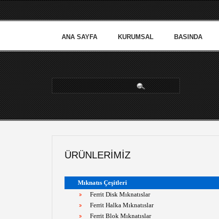
ANA SAYFA
KURUMSAL
BASINDA
arama...
ÜRÜNLERIMIZ
Mıknatıs Çeşitleri
Ferrit Disk Mıknatıslar
Ferrit Halka Mıknatıslar
Ferrit Blok Mıknatıslar