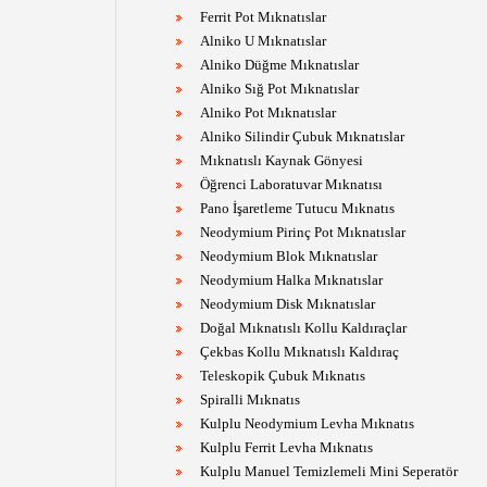
Ferrit Pot Mıknatıslar
Alniko U Mıknatıslar
Alniko Düğme Mıknatıslar
Alniko Sığ Pot Mıknatıslar
Alniko Pot Mıknatıslar
Alniko Silindir Çubuk Mıknatıslar
Mıknatıslı Kaynak Gönyesi
Öğrenci Laboratuvar Mıknatısı
Pano İşaretleme Tutucu Mıknatıs
Neodymium Pirinç Pot Mıknatıslar
Neodymium Blok Mıknatıslar
Neodymium Halka Mıknatıslar
Neodymium Disk Mıknatıslar
Doğal Mıknatıslı Kollu Kaldıraçlar
Çekbas Kollu Mıknatıslı Kaldıraç
Teleskopik Çubuk Mıknatıs
Spiralli Mıknatıs
Kulplu Neodymium Levha Mıknatıs
Kulplu Ferrit Levha Mıknatıs
Kulplu Manuel Temizlemeli Mini Seperatör