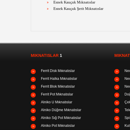
Esnek Kauçuk Mıknatıslar
Esnek Kauçuk Şerit Mıknatıslar
MIKNATISLAR
1
MIKNAT
Ferrit Disk Mıknatıslar
Neo
Ferrit Halka Mıknatıslar
Neo
Ferrit Blok Mıknatıslar
Neo
Ferrit Pot Mıknatıslar
Doğ
Alniko U Mıknatıslar
Çek
Alniko Düğme Mıknatıslar
Tel
Alniko Sığ Pot Mıknatıslar
Spi
Alniko Pot Mıknatıslar
Kul